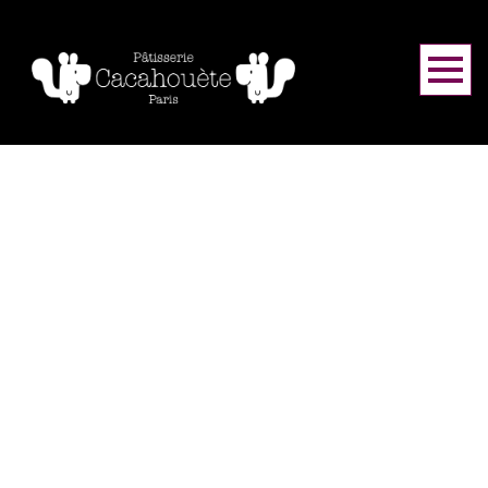
ブログ
HOME
|
ブログ
|
template.detail
[%category%]
[%title%]