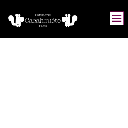
ブログ：カテゴリー：
TO_TOP
HOME
|
ブログ
|
template.list
[%article_list_start%]