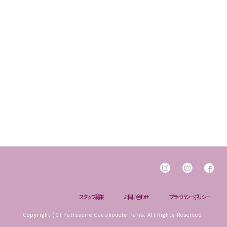
[!% if (image.url!="") { %]
[!% } %]
[%title%]
[%lead%]
[%new:new%] [%article_date_notime_dot%]
[%navi-pagenation%]
スタッフ募集
お問い合わせ
プライバシーポリシー
Copyright (C) Patisserie Cacahouete Paris. All Rights Reserved.