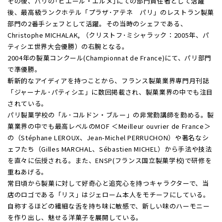
その後、パリの｢ピエール・エルメ｣にての部門責任者として活躍
後、最高級ランクホテル「プラザ･アテネ パリ」のレストラン製菓
部門の2番手シェフとして活躍。その当時のシェフである、
Christophe MICHALAK, （クリストフ･ミシャラック：2005年、パ
ティシエ世界大会優勝）の右腕となる。
2004年の製菓コンクール(Championnat de France)にて、パリ部門
で準優勝。
斬新的なアイディアを持つことから、フランス製菓業界専門月刊誌
「ジャーナル･パティシエ」に数回掲載され、製菓業界の中でも注目
されている。
パリ製菓学校の「ル･コルドン・ブルー」の非常勤講師を勤める。製
菓業界の中でも最高レベルのMOF ＜Meilleur ouvrier de France＞
の（Stéphane LEROUX、Jean-Michel PERRUCHON）や著名なシ
ェフたち（Gilles MARCHAL、Sébastien MICHEL）から手法や技法
を直々に伝授される。また、ENSP(フランス国立製菓学校)で研修を
重ねあげる。
常日頃から製菓に対して好奇心と追究心を持つキャラクターで、当
店のロゴである「リス」はジェローム本人をモチーフにしている。
自称するほどの繊細な舌を持ち味に敏感で、新しい味のハーモニー
を作り出し、魅せる洋菓子を展開している。