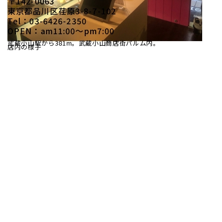
〒142-0063
東京都品川区荏原3-8-7-102
Tel：03-6426-2350
OPEN：am11:00〜pm7:00
武蔵小山駅から381m。武蔵小山商店街パルム内。
店内の様子